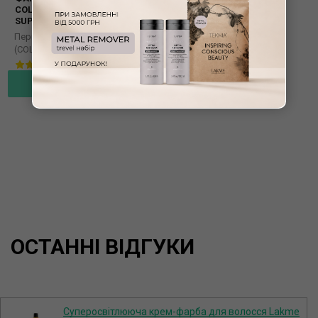
COLLAGE CLAIR
SUPERBLONDING CREME 1 + 2
Перманентне фарбування
(COLLAGE)
3
До кошика
ОСТАННІ ВІДГУКИ
Суперосвітлююча крем-фарба для волосся Lakme