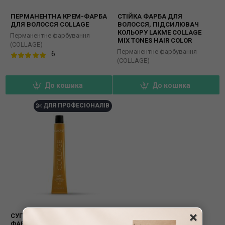
ПЕРМАНЕНТНА КРЕМ-ФАРБА
СТІЙКА ФАРБА ДЛЯ
ДЛЯ ВОЛОССЯ COLLAGE
ВОЛОССЯ, ПІДСИЛЮВАЧ
КОЛЬОРУ LAKME COLLAGE
Перманентне фарбування
MIX TONES HAIR COLOR
(COLLAGE)
Перманентне фарбування
6
(COLLAGE)
До кошика
До кошика
ДЛЯ ПРОФЕСІОНАЛІВ
×
СУПЕРОСВІТЛЮЮЧА КРЕМ-
ФАРБА ДЛЯ ВОЛОССЯ LAKME