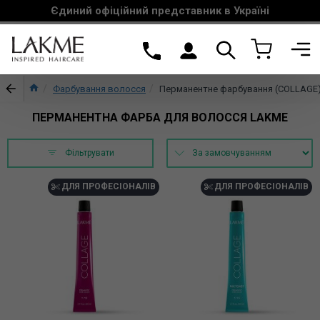
Єдиний офіційний представник в Україні
Фарбування волосся
Перманентне фарбування (COLLAGE
ПЕРМАНЕНТНА ФАРБА ДЛЯ ВОЛОССЯ LAKME
Фільтрувати
ДЛЯ ПРОФЕСІОНАЛІВ
ДЛЯ ПРОФЕСІОНАЛІВ