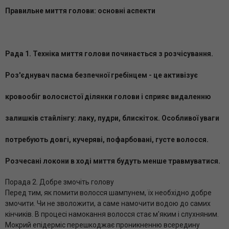
Правильне миття голови: основні аспекти
Рада 1. Техніка миття голови починається з розчісування.
Роз'єднувач пасма безпечної гребінцем - це активізує
кровообіг волосистої ділянки голови і сприяє видаленню
залишків стайлінгу: лаку, пудри, блискіток. Особливої ​​уваги
потребують довгі, кучеряві, пофарбовані, густе волосся.
Розчесані локони в ході миття будуть менше травмуватися.
Порада 2. Добре змочіть голову
Перед тим, як помити волосся шампунем, їх необхідно добре
змочити. Чи не зволожити, а саме намочити водою до самих
кінчиків. В процесі намокання волосся стає м'яким і слухняним.
Мокрий епідерміс перешкоджає проникненню всередину