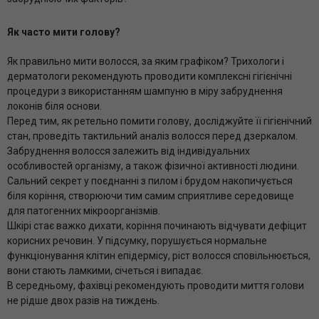
Як часто мити голову?
Як правильно мити волосся, за яким графіком? Трихологи і
дерматологи рекомендують проводити комплексні гігієнічні
процедури з використанням шампуню в міру забруднення
локонів біля основи.
Перед тим, як ретельно помити голову, досліджуйте її гігієнічний
стан, проведіть тактильний аналіз волосся перед дзеркалом.
Забруднення волосся залежить від індивідуальних
особливостей організму, а також фізичної активності людини.
Сальний секрет у поєднанні з пилом і брудом накопичується
біля коріння, створюючи тим самим сприятливе середовище
для патогенних мікроорганізмів.
Шкірі стає важко дихати, коріння починають відчувати дефіцит
корисних речовин. У підсумку, порушується нормальне
функціонування клітин епідермісу, ріст волосся сповільнюється,
вони стають ламкими, січеться і випадає.
В середньому, фахівці рекомендують проводити миття голови
не рідше двох разів на тиждень.