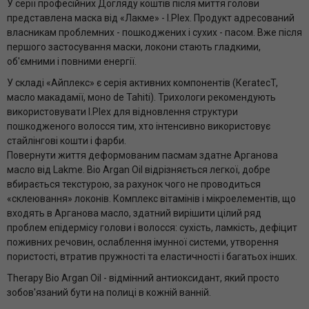
У серії професійних Догляду коштів після миття голови
представлена ​​маска від «Лакме» - I.Plex. Продукт адресований
власникам проблемних - пошкоджених і сухих - пасом. Вже після
першого застосування маски, локони стають гладкими,
об'ємними і повними енергії.
У складі «Айплекс» є серія активних компонентів (КeratecT,
масло макадамії, моно de Tahiti). Трихологи рекомендують
використовувати I.Plex для відновлення структури
пошкодженого волосся тим, хто інтенсивно використовує
стайлінгові кошти і фарби.
Повернути життя деформованим пасмам здатне Арганова
масло від Lakme. Bio Аrgan Оil відрізняється легкої, добре
вбирається текстурою, за рахунок чого не проводиться
«склеювання» локонів. Комплекс вітамінів і мікроелементів, що
входять в Арганова масло, здатний вирішити цілий ряд
проблем епідермісу голови і волосся: сухість, ламкість, дефіцит
поживних речовин, ослаблення імунної системи, утворення
пористості, втратив пружності та еластичності і багатьох інших.
Therapy Вio Argan Оil - відмінний антиоксидант, який просто
зобов'язаний бути на полиці в кожній ванній.