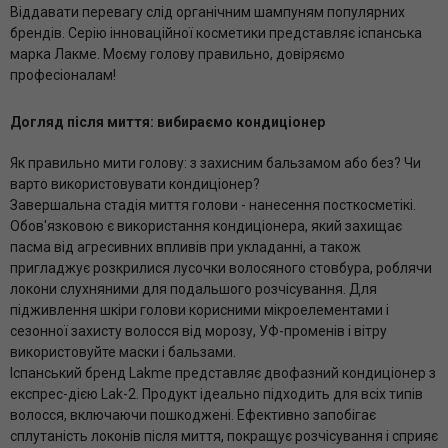
Віддавати перевагу слід органічним шампуням популярних
брендів. Серію інноваційної косметики представляє іспанська
марка Лакме. Моєму голову правильно, довіряємо
професіоналам!
Догляд після миття: вибираємо кондиціонер
Як правильно мити голову: з захисним бальзамом або без? Чи
варто використовувати кондиціонер?
Завершальна стадія миття голови - нанесення посткосметікі.
Обов'язковою є використання кондиціонера, який захищає
пасма від агресивних впливів при укладанні, а також
пригладжує розкрилися лусочки волосяного стовбура, роблячи
локони слухняними для подальшого розчісування. Для
підживлення шкіри голови корисними мікроелементами і
сезонної захисту волосся від морозу, УФ-променів і вітру
використовуйте маски і бальзами.
Іспанський бренд Lakme представляє двофазний кондиціонер з
експрес-дією Lak-2. Продукт ідеально підходить для всіх типів
волосся, включаючи пошкоджені. Ефективно запобігає
сплутаність локонів після миття, покращує розчісування і сприяє