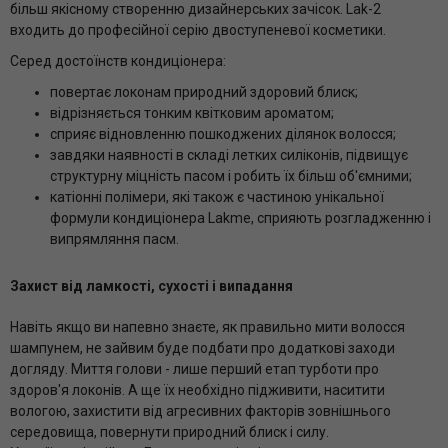
більш якісному створенню дизайнерських зачісок. Lak-2
входить до професійної серію двоступеневої косметики.
Серед достоїнств кондиціонера:
повертає локонам природний здоровий блиск;
відрізняється тонким квітковим ароматом;
сприяє відновленню пошкоджених ділянок волосся;
завдяки наявності в складі летких силіконів, підвищує
структурну міцність пасом і робить їх більш об'ємними;
катіонні полімери, які також є частиною унікальної
формули кондиціонера Lakme, сприяють розгладженню і
випрямляння пасм.
Захист від ламкості, сухості і випадання
Навіть якщо ви напевно знаєте, як правильно мити волосся
шампунем, не зайвим буде подбати про додаткові заходи
догляду. Миття голови - лише перший етап турботи про
здоров'я локонів. А ще їх необхідно підживити, наситити
вологою, захистити від агресивних факторів зовнішнього
середовища, повернути природний блиск і силу.