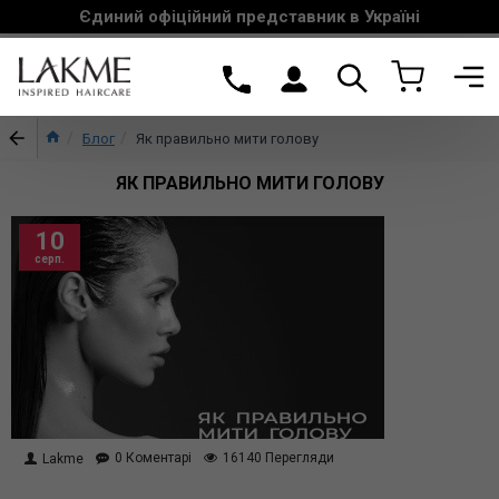
Єдиний офіційний представник в Україні
Блог
Як правильно мити голову
ЯК ПРАВИЛЬНО МИТИ ГОЛОВУ
10
серп.
0 Коментарі
16140 Перегляди
Lakme