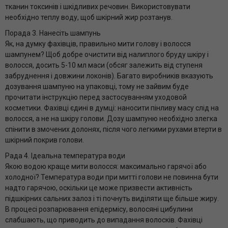
тканин токсинів і шкідливих речовин. Використовувати
необхідно теплу воду, щоб шкірний жир розтанув.
Порада 3. Нанесіть шампунь
Як, на думку фахівців, правильно мити голову і волосся
шампунем? Щоб добре очистити від налиплого бруду шкіру і
волосся, досить 5-10 мл маси (обсяг залежить від ступеня
забруднення і довжини локонів). Багато виробників вказують
дозування шампуню на упаковці, тому не зайвим буде
прочитати інструкцію перед застосуванням уходовой
косметики. Фахівці єдині в думці: наносити пінливу масу слід на
волосся, а не на шкіру голови. Дозу шампуню необхідно злегка
спінити в змочених долонях, після чого легкими рухами втерти в
шкірний покрив голови.
Рада 4. Ідеальна температура води
Якою водою краще мити волосся: максимально гарячої або
холодної? Температура води при митті голови не повинна бути
надто гарячою, оскільки це може призвести активність
підшкірних сальних залоз і ті почнуть виділяти ще більше жиру.
В процесі розпарювання епідермісу, волосяні цибулини
слабшають, що приводить до випадання волосків. Фахівці