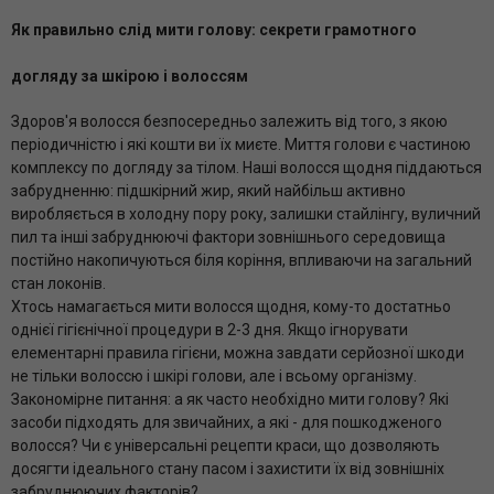
Як правильно слід мити голову: секрети грамотного
догляду за шкірою і волоссям
Здоров'я волосся безпосередньо залежить від того, з якою
періодичністю і які кошти ви їх миєте. Миття голови є частиною
комплексу по догляду за тілом. Наші волосся щодня піддаються
забрудненню: підшкірний жир, який найбільш активно
виробляється в холодну пору року, залишки стайлінгу, вуличний
пил та інші забруднюючі фактори зовнішнього середовища
постійно накопичуються біля коріння, впливаючи на загальний
стан локонів.
Хтось намагається мити волосся щодня, кому-то достатньо
однієї гігієнічної процедури в 2-3 дня. Якщо ігнорувати
елементарні правила гігієни, можна завдати серйозної шкоди
не тільки волоссю і шкірі голови, але і всьому організму.
Закономірне питання: а як часто необхідно мити голову? Які
засоби підходять для звичайних, а які - для пошкодженого
волосся? Чи є універсальні рецепти краси, що дозволяють
досягти ідеального стану пасом і захистити їх від зовнішніх
забруднюючих факторів?