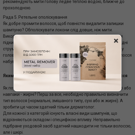
рекомендують мити голову ледве теплою водою, ближче до
прохолодною.
Рада 5. Ретельне ополіскування
Як добре промити волосся, щоб повністю видалити залишки
шампуню? Обполіскувати локони слід довше, ніж мити.
Використовувати необхідно прохолодну воду (можна трохи
×
підкислену лимонним соком або яблучним оцтом). Прохолодні
струмені стабілізують кровообіг в клітинах шкірного покриву
голови. У підсумку, стабілізують регенераційні процеси, волосся
набуває здорового блиску, стають міцнішими.
Яким шампунем мити голову, орієнтуючись на тип волосся
Як потрібно правильно мити голову, якщо волосся дуже сухі або
навпаки - жирні? Перш за все, необхідно правильно визначити
тип волосся (нормальні, змішаного типу, сухі або ж жирні). А
зробити це часом здатний тільки дерматолог.
Для кожної з категорій існують власні види шампунів, що
відрізняються складом і специфікою впливу. Неправильно
підібране уходовой засіб здатний нашкодити не тільки волоссю,
але і шкірі.