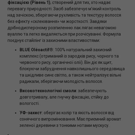
фіксацією (Рівень 1)
, створений для тих, хто надає
перевагу природності. Засіб забезпечує м'який контроль
над зачіскою, зберігаючи рухливість та текстуру волосся
без ефекту «склеювання» чи жорсткості. Завдяки
дрібнодисперсному розпиленню лак лягає невагомою
вуаллю та легко видаляється при розчісуванні. Формула
поєднує стайлінг із захисними властивостями:
BLUE Oléoactif®
: 100% натуральний захисний
комплекс (отриманий із зародків рису, чорного та
червоного рису, органічної олії). Він діє як щит,
блокуючи забруднення навколишнього середовища
та шкідливе синє світло, а також нейтралізує вільні
радикали, зберігаючи молодість волосся.
Високотехнологічні смоли
: забезпечують
довготривалу, але гнучку фіксацію, стійку до
вологості.
УФ-захист
: оберігає колір та якість волосся від
сонячного випромінювання. Має приємний аромат
зеленої деревини з тонкими нотами мускусу.