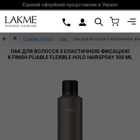
Єдиний офіційний представник в Україні
Стайлінг (Finish)
Лак
Лак для волосся з еластичною фік
ЛАК ДЛЯ ВОЛОССЯ З ЕЛАСТИЧНОЮ ФІКСАЦІЄЮ
K.FINISH PLIABLE FLEXIBLE HOLD HAIRSPRAY 300 ML