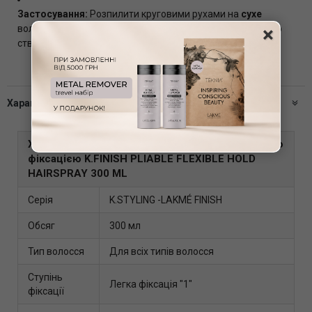
Застосування:
Розпилити круговими рухами на
сухе
×
волосся з відстані
близько 30 см
для фіксації форми або
створення акцентів.
Характеристики
Характеристики - Лак для волосся з еластичною
фіксацією K.FINISH PLIABLE FLEXIBLE HOLD
HAIRSPRAY 300 ML
Серія
K.STYLING -LAKMÉ FINISH
Обсяг
300 мл
Тип волосся
Для всіх типів волосся
Ступінь
Легка фіксація "1"
фіксації